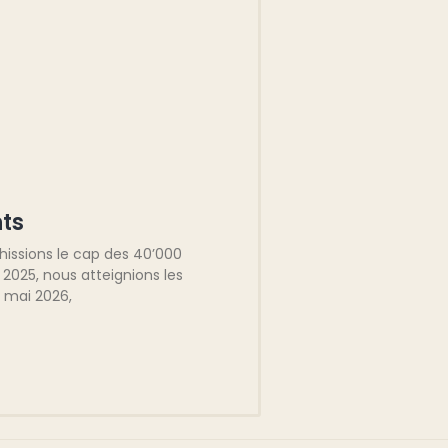
ts
chissions le cap des 40’000
025, nous atteignions les
n mai 2026,