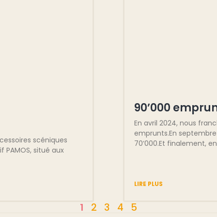
90’000 emprun
En avril 2024, nous fran
emprunts.En septembre 2
ccessoires scéniques
70’000.Et finalement, e
tif PAMOS, situé aux
LIRE PLUS
1
2
3
4
5