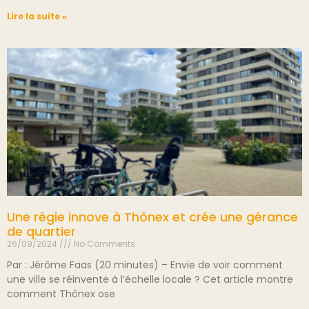
Lire la suite »
Une régie innove à Thônex et crée une gérance
de quartier
26/09/2024
No Comments
Par : Jérôme Faas (20 minutes) – Envie de voir comment
une ville se réinvente à l’échelle locale ? Cet article montre
comment Thônex ose