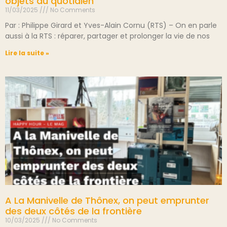
objets au quotidien
11/03/2025
No Comments
Par : Philippe Girard et Yves-Alain Cornu (RTS) – On en parle
aussi à la RTS : réparer, partager et prolonger la vie de nos
Lire la suite »
A La Manivelle de Thônex, on peut emprunter
des deux côtés de la frontière
10/03/2025
No Comments